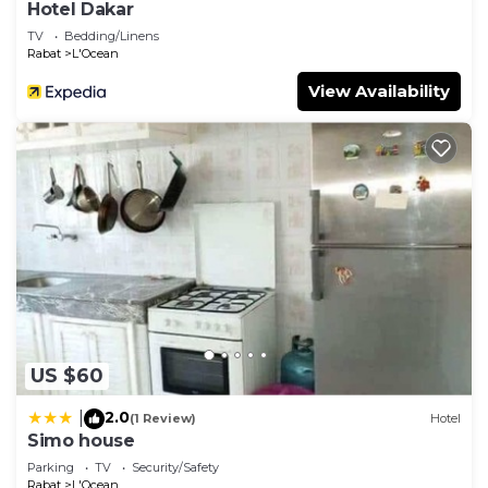
Hotel Dakar
TV
Bedding/Linens
Rabat
L'Ocean
View Availability
US $60
2.0
|
(1 Review)
Hotel
Simo house
Parking
TV
Security/Safety
Rabat
L'Ocean