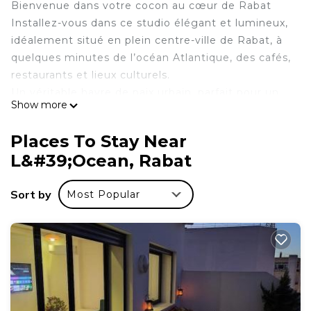
Bienvenue dans votre cocon au cœur de Rabat
Installez-vous dans ce studio élégant et lumineux,
idéalement situé en plein centre-ville de Rabat, à
quelques minutes de l’océan Atlantique, des cafés,
restaurants et lieux culturels.
Un véritable havre de paix urbain, parfait pour un
Show more
séjour détente, professionnel ou touristique.
Le logement
Places To Stay Near
Ce studio moderne et soigneusement aménagé
L&#39;Ocean, Rabat
peut accueillir jusqu’à 3 voyageurs et se compose
de :
Sort by
Most Popular
Une chambre confortable avec literie de qualité,
linge propre et rangemen
Un Salon avec espace détente
Cuisine entièrement équipée pour préparer vos
repas en toute autonomie
Espace repas fonctionnel
1 salle de bain moderne + toilette séparée avec